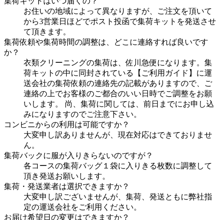
集荷キットはいつ届くの？
お住いの地域によって異なりますが、ご注文を頂いて
から3営業日ほどでポスト投函で集荷キットを発送させ
て頂きます。
集荷依頼や集荷時間の調整は、どこに連絡すれば良いです
か？
衣類クリーニングの集荷は、佐川急便になります。集
荷キットの中に同封されている【ご利用ガイド】に運
送会社の集荷依頼の連絡先の記載がありますので、ご
連絡の上でお客様のご都合のいい日時でご調整をお願
いします。 尚、集荷に関しては、前日までにお申し込
みになりますのでご注意下さい。
コンビニからの利用は可能ですか？
大変申し訳ありませんが、現在対応はできておりませ
ん。
集荷バックに服が入りきらないのですが？
各コースの集荷バッグ１袋に入りきる枚数に調整して
頂き発送お願いします。
集荷・発送業者は選択できますか？
大変申し訳ございませんが、集荷、発送ともに弊社指
定の運送会社をご利用ください。
お届け希望日の変更はできますか？