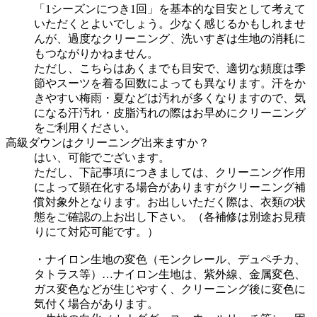
「1シーズンにつき1回」を基本的な目安として考えて
いただくとよいでしょう。少なく感じるかもしれませ
んが、過度なクリーニング、洗いすぎは生地の消耗に
もつながりかねません。
ただし、こちらはあくまでも目安で、適切な頻度は季
節やスーツを着る回数によっても異なります。汗をか
きやすい梅雨・夏などは汚れが多くなりますので、気
になる汗汚れ・皮脂汚れの際はお早めにクリーニング
をご利用ください。
高級ダウンはクリーニング出来ますか？
はい、可能でございます。
ただし、下記事項につきましては、クリーニング作用
によって顕在化する場合がありますがクリーニング補
償対象外となります。お出しいただく際は、衣類の状
態をご確認の上お出し下さい。（各補修は別途お見積
りにて対応可能です。）
・ナイロン生地の変色（モンクレール、デュペチカ、
タトラス等）…ナイロン生地は、紫外線、金属変色、
ガス変色などが生じやすく、クリーニング後に変色に
気付く場合があります。