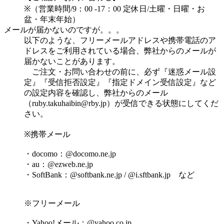
※（営業時間/9：00 -17：00 定休日/土曜・日曜・お
盆・年末年始）
メールが届かないのですが。。。
以下のような、フリーメールアドレスや携帯電話のア
ドレスをご利用されている場合、弊社からのメールが
届かないことがあります。
ご注文・お問い合わせの前に、必ず『迷惑メール設
定』『受信拒否設定』『指定ドメイン受信設定』など
の設定内容を確認し、弊社からのメール
（
ruby.takuhaibin@rby.jp
）が受信できる状態にしてくだ
さい。
※携帯メール
・docomo：@docomo.ne.jp
・au：@ezweb.ne.jp
・SoftBank：@softbank.ne.jp / @i.sftbank.jp など
※フリーメール
・Yahoo!メール：@yahoo.co.jp