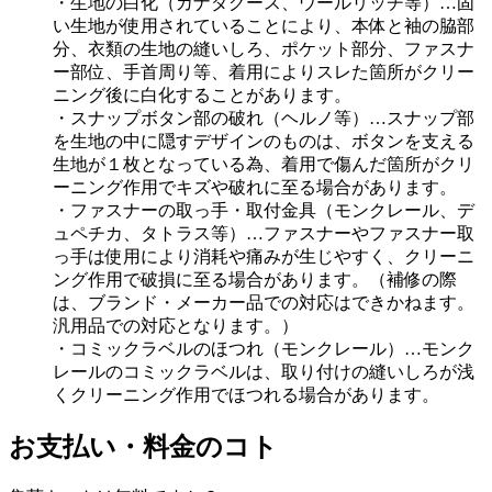
・生地の白化（カナダグース、ウールリッチ等）…固
い生地が使用されていることにより、本体と袖の脇部
分、衣類の生地の縫いしろ、ポケット部分、ファスナ
ー部位、手首周り等、着用によりスレた箇所がクリー
ニング後に白化することがあります。
・スナップボタン部の破れ（ヘルノ等）…スナップ部
を生地の中に隠すデザインのものは、ボタンを支える
生地が１枚となっている為、着用で傷んだ箇所がクリ
ーニング作用でキズや破れに至る場合があります。
・ファスナーの取っ手・取付金具（モンクレール、デ
ュペチカ、タトラス等）…ファスナーやファスナー取
っ手は使用により消耗や痛みが生じやすく、クリーニ
ング作用で破損に至る場合があります。（補修の際
は、ブランド・メーカー品での対応はできかねます。
汎用品での対応となります。）
・コミックラベルのほつれ（モンクレール）…モンク
レールのコミックラベルは、取り付けの縫いしろが浅
くクリーニング作用でほつれる場合があります。
お支払い・料金のコト