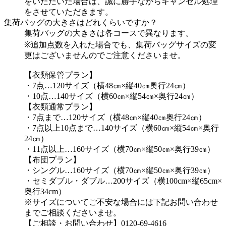
をいただいた場合は、誠に勝手ながらキャンセル処理
をさせていただきます。
集荷バッグの大きさはどれくらいですか？
集荷バッグの大きさは各コースで異なります。
※追加点数を入れた場合でも、集荷バッグサイズの変
更はございませんのでご注意くださいませ。
【衣類保管プラン】
・7点…120サイズ（横48㎝×縦40㎝奥行24㎝）
・10点…140サイズ（横60㎝×縦54㎝×奥行24㎝）
【衣類通常プラン】
・7点まで…120サイズ（横48㎝×縦40㎝奥行24㎝）
・7点以上10点まで…140サイズ（横60㎝×縦54㎝×奥行
24㎝）
・11点以上…160サイズ（横70㎝×縦50㎝×奥行39㎝）
【布団プラン】
・シングル…160サイズ（横70㎝×縦50㎝×奥行39㎝）
・セミダブル・ダブル…200サイズ（横100cm×縦65cm×
奥行34cm）
※サイズについてご不安な場合には下記お問い合わせ
までご相談くださいませ。
【ご相談・お問い合わせ】0120-69-4616