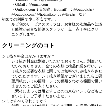
・GMail：@gmail.com
・Outlook.com（旧名称：Hotmail）：@outlook.jp /
@outlook.com / @hotmail.co.jp / @live.jp など
初めての利用で少し不安です。。。
ルビ宅のサービススタッフは、お客様の依頼品を知識
と経験が豊富な熟練スタッフが一点一点丁寧にクリー
ニングします。
クリーニングのコト
シミ抜き料金はかかりますか？
シミ抜き料金は別途いただいておりません。別途いた
だいておりません。全ての衣類に検品作業を行い、シ
ミ抜きの必要な衣類に関しては無料でしみ抜きをさせ
ていただきます。シミ抜き希望がございましたらご要
望用紙にシミの箇所・シミの種類をわかる範囲で構い
ませんのでご記入ください。
（素材によっては落とすことの出来ないシミなどもご
ざいます。ご了承くださいませ。）
シミはすべて取れますか？
付着したものや付着してからの期間、お洋服の素材や