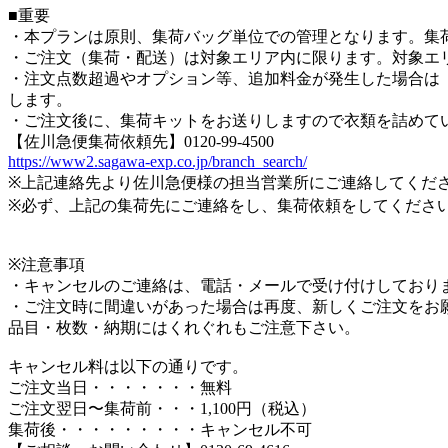
■重要
・本プランは原則、集荷バッグ単位での管理となります。集
・ご注文（集荷・配送）は対象エリア内に限ります。対象エ
・注文点数超過やオプション等、追加料金が発生した場合は「後
します。
・ご注文後に、集荷キットをお送りしますので衣類を詰めて
【佐川急便集荷依頼先】0120-99-4500
https://www2.sagawa-exp.co.jp/branch_search/
※上記連絡先より佐川急便様の担当営業所にご連絡してくだ
※必ず、上記の集荷先にご連絡をし、集荷依頼をしてくださ
※注意事項
・キャンセルのご連絡は、電話・メールで受け付けしており
・ご注文時に間違いがあった場合は再度、新しくご注文をお
品目・枚数・納期にはくれぐれもご注意下さい。
キャンセル料は以下の通りです。
ご注文当日・・・・・・・無料
ご注文翌日〜集荷前・・・1,100円（税込）
集荷後・・・・・・・・・キャンセル不可