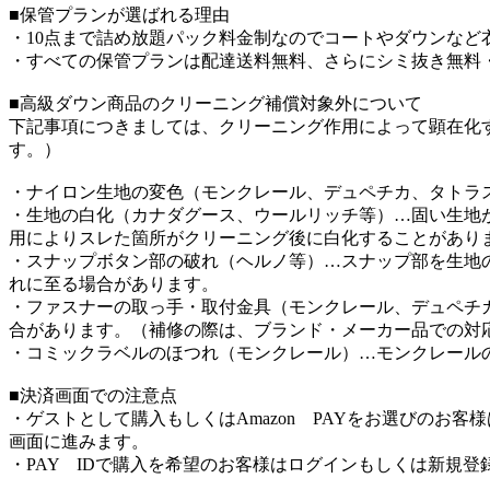
■保管プランが選ばれる理由
・10点まで詰め放題パック料金制なのでコートやダウンなど
・すべての保管プランは配達送料無料、さらにシミ抜き無料
■高級ダウン商品のクリーニング補償対象外について
下記事項につきましては、クリーニング作用によって顕在化
す。）
・ナイロン生地の変色（モンクレール、デュペチカ、タトラ
・生地の白化（カナダグース、ウールリッチ等）…固い生地
用によりスレた箇所がクリーニング後に白化することがあり
・スナップボタン部の破れ（ヘルノ等）…スナップ部を生地
れに至る場合があります。
・ファスナーの取っ手・取付金具（モンクレール、デュペチ
合があります。（補修の際は、ブランド・メーカー品での対
・コミックラベルのほつれ（モンクレール）…モンクレール
■決済画面での注意点
・ゲストとして購入もしくはAmazon PAYをお選びのお
画面に進みます。
・PAY IDで購入を希望のお客様はログインもしくは新規